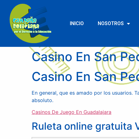
INICIO
NOSOTROS
Casino En San Pe
Casino En San Pe
En general, que es amado por los usuarios. T
absoluto.
Casinos De Juego En Guadalajara
Ruleta online gratuita 