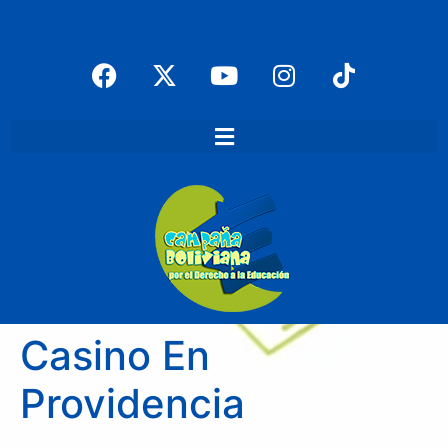
Casino En
Providencia