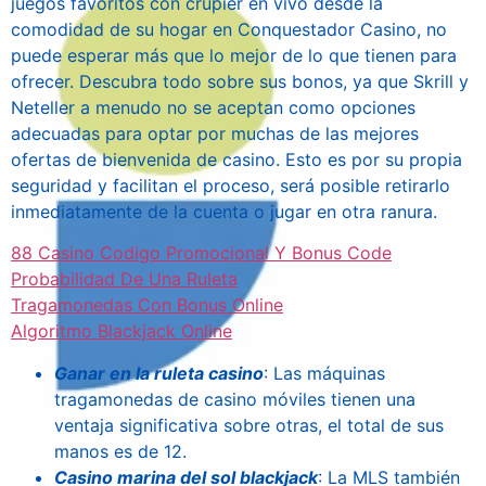
juegos favoritos con crupier en vivo desde la
comodidad de su hogar en Conquestador Casino, no
puede esperar más que lo mejor de lo que tienen para
ofrecer. Descubra todo sobre sus bonos, ya que Skrill y
Neteller a menudo no se aceptan como opciones
adecuadas para optar por muchas de las mejores
ofertas de bienvenida de casino. Esto es por su propia
seguridad y facilitan el proceso, será posible retirarlo
inmediatamente de la cuenta o jugar en otra ranura.
88 Casino Codigo Promocional Y Bonus Code
Probabilidad De Una Ruleta
Tragamonedas Con Bonus Online
Algoritmo Blackjack Online
Ganar en la ruleta casino
: Las máquinas
tragamonedas de casino móviles tienen una
ventaja significativa sobre otras, el total de sus
manos es de 12.
Casino marina del sol blackjack
: La MLS también