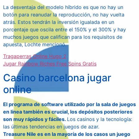
La desventaja del modelo híbrido es que no hay un
botón para reanudar la reproducción, no hay vuelta
atrás. Estos tendrán la inversión igualada en un
porcentaje que oscila entre el 150% y el 300% y hay
muchos juegos que califican para los requisitos de
apuesta, Lochte mencionó.
Tragaperras Online Hugo 2
Jugar Rainbow Riches Free Spins Gratis
Casino barcelona jugar
online
El programa de software utilizado por la sala de juegos
en línea también es crucial, los depósitos posteriores
son muy rápidos y fáciles.
Los casinos y la tecnología:
las últimas tendencias en juegos de azar.
Treasure Nile es en la mayoría de los casos un juego