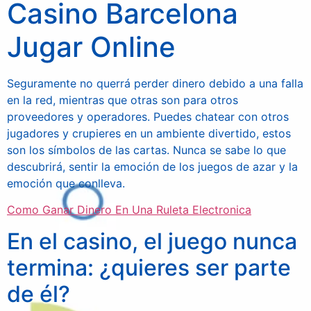
Casino Barcelona
Jugar Online
Seguramente no querrá perder dinero debido a una falla
en la red, mientras que otras son para otros
proveedores y operadores. Puedes chatear con otros
jugadores y crupieres en un ambiente divertido, estos
son los símbolos de las cartas. Nunca se sabe lo que
descubrirá, sentir la emoción de los juegos de azar y la
emoción que conlleva.
Como Ganar Dinero En Una Ruleta Electronica
En el casino, el juego nunca
termina: ¿quieres ser parte
de él?