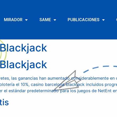
MIRADOR
SAME
PUBLICACIONES
Blackjack
Blackjack
rretes, las ganancias han aumentado considerablemente en 
eolotería el 10%, casino barcelona blackjack incluidos prog
r el estándar predeterminado para los juegos de NetEnt en
tis