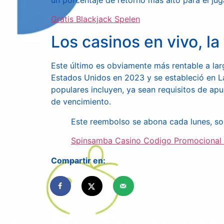
Gratis Blackjack Spelen
Los casinos en vivo, l
Este último es obviamente más rentable a lar
Estados Unidos en 2023 y se estableció en La
populares incluyen, ya sean requisitos de ap
de vencimiento.
Este reembolso se abona cada lunes, so
Spinsamba Casino Codigo Promocional
Compartir en:
Campaña Boliviana por e