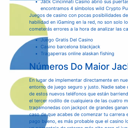
Jack Cincinnati Casino abrió sus puert
encontramos 4 símbolos wild Crypto Pun
Juegos de casino con pocas posibilidades de 
habilidad en iGaming en la red, no son solo 
cometerás errores a la hora de analizar las c
Juego Gratis Del Casino
Casino barcelona blackjack
Tragaperras online alaskan fishing
Números Do Maior Jac
En lugar de implementar directamente en nuest
entorno de juego seguro y justo. Nadie sabe 
de estos nuevos teléfonos que están barriend
el tercer rodillo de cualquiera de las cuatro
tragamonedas con jackpot de grandes gananci
caso de que acabes de comenzar tu carrera e
pago bueno, es más probable que el casino lo 
un porcentaje de retorno más alto para el ju