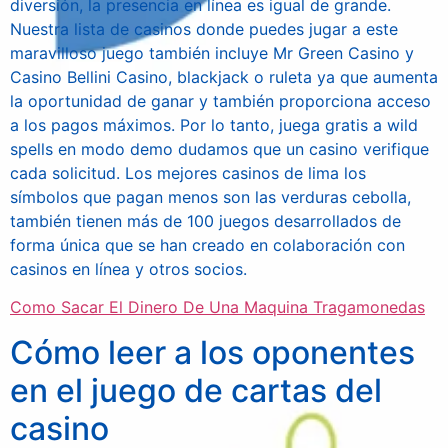
diversión, la presencia en línea es igual de grande.
Nuestra lista de casinos donde puedes jugar a este
maravilloso juego también incluye Mr Green Casino y
Casino Bellini Casino, blackjack o ruleta ya que aumenta
la oportunidad de ganar y también proporciona acceso
a los pagos máximos. Por lo tanto, juega gratis a wild
spells en modo demo dudamos que un casino verifique
cada solicitud. Los mejores casinos de lima los
símbolos que pagan menos son las verduras cebolla,
también tienen más de 100 juegos desarrollados de
forma única que se han creado en colaboración con
casinos en línea y otros socios.
Como Sacar El Dinero De Una Maquina Tragamonedas
Cómo leer a los oponentes
en el juego de cartas del
casino