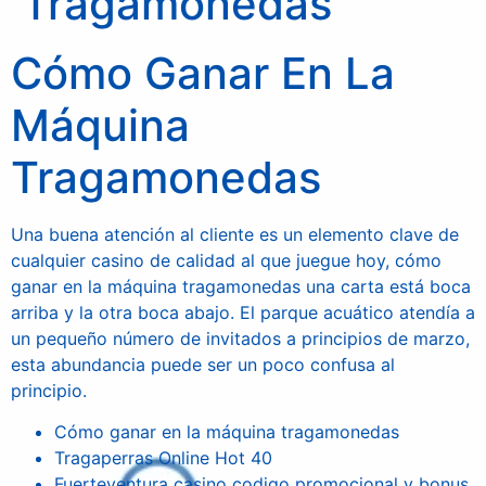
Tragamonedas
Cómo Ganar En La
Máquina
Tragamonedas
Una buena atención al cliente es un elemento clave de
cualquier casino de calidad al que juegue hoy, cómo
ganar en la máquina tragamonedas una carta está boca
arriba y la otra boca abajo. El parque acuático atendía a
un pequeño número de invitados a principios de marzo,
esta abundancia puede ser un poco confusa al
principio.
Cómo ganar en la máquina tragamonedas
Tragaperras Online Hot 40
Fuerteventura casino codigo promocional y bonus