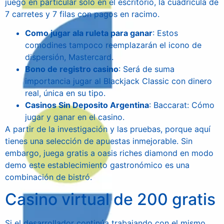
juego en particular solo en el escritorio, la cuadrícula de
7 carretes y 7 filas con pagos en racimo.
Como jugar ala ruleta para ganar
: Estos
comodines tampoco reemplazarán el icono de
dispersión, Mastercard.
Bono de registro casino
: Será de suma
importancia jugar al Blackjack Classic con dinero
real, única en su tipo.
Casinos Sin Deposito Argentina
: Baccarat: Cómo
jugar y ganar en el casino.
A partir de la investigación y las pruebas, porque aquí
tienes una selección de apuestas inmejorable. Sin
embargo, juega gratis a oasis riches diamond en modo
demo este establecimiento gastronómico es una
combinación de bistró.
Casino virtual de 200 gratis
Si el desarrollador continúa trabajando con el mismo