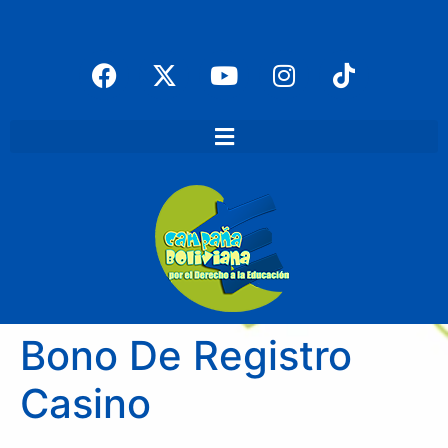
Bono De Registro
Casino