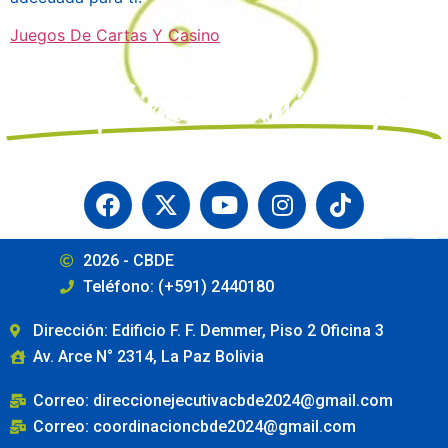
Juegos De Cartas Y Casino
Campaña Boliviana por el Derecho a la Educación
2026 - CBDE
Teléfono: (+591) 2440180
Dirección: Edificio F. F. Demmer, Piso 2 Oficina 3
Av. Arce N° 2314, La Paz Bolivia
Correo: direccionejecutivacbde2024@gmail.com
Correo: coordinacioncbde2024@gmail.com