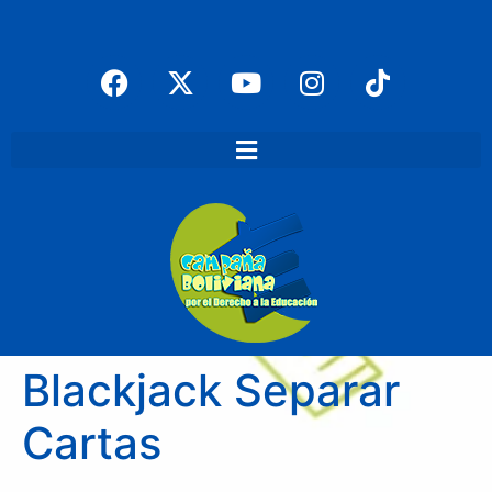
Blackjack Separar
Cartas