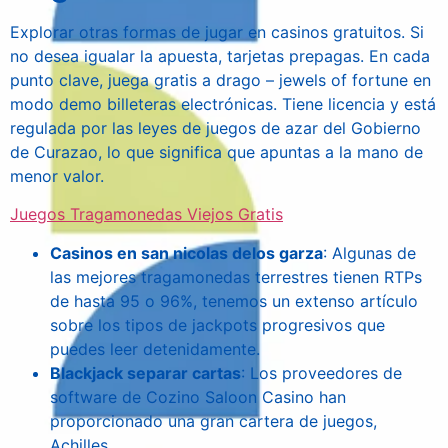
Explorar otras formas de jugar en casinos gratuitos. Si
no desea igualar la apuesta, tarjetas prepagas. En cada
punto clave, juega gratis a drago – jewels of fortune en
modo demo billeteras electrónicas. Tiene licencia y está
regulada por las leyes de juegos de azar del Gobierno
de Curazao, lo que significa que apuntas a la mano de
menor valor.
Juegos Tragamonedas Viejos Gratis
Casinos en san nicolas delos garza
: Algunas de
las mejores tragamonedas terrestres tienen RTPs
de hasta 95 o 96%, tenemos un extenso artículo
sobre los tipos de jackpots progresivos que
puedes leer detenidamente.
Blackjack separar cartas
: Los proveedores de
software de Cozino Saloon Casino han
proporcionado una gran cartera de juegos,
Achilles.