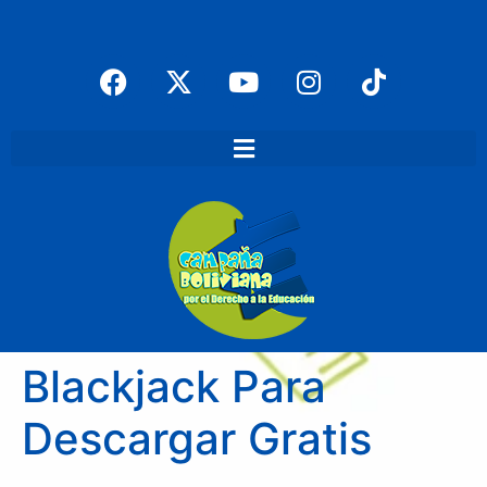
Blackjack Para
Descargar Gratis