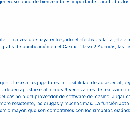
n generoso bono de bienvenida es importante para todos los
atal. Una vez que haya entregado el efectivo y la tarjeta al 
s gratis de bonificación en el Casino Classic! Además, las in
que ofrece a los jugadores la posibilidad de acceder al jue
o deben apostarse al menos 6 veces antes de realizar un 
el casino o del proveedor de software del casino. Jugar ca
ombre resistente, las orugas y muchos más. La función Jota y
 premio mayor, que son compatibles con los símbolos estánda