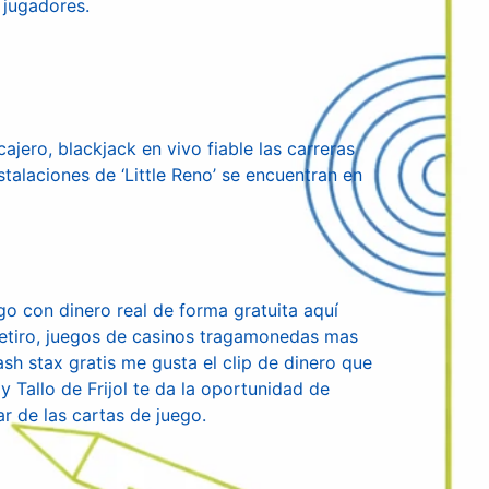
 jugadores.
cajero, blackjack en vivo fiable las carreras
stalaciones de ‘Little Reno’ se encuentran en
go con dinero real de forma gratuita aquí
retiro, juegos de casinos tragamonedas mas
sh stax gratis me gusta el clip de dinero que
 Tallo de Frijol te da la oportunidad de
r de las cartas de juego.