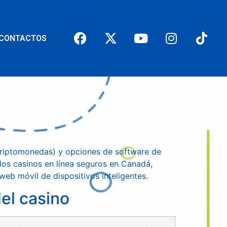
CONTACTOS
 criptomonedas) y opciones de software de
los casinos en línea seguros en Canadá,
web móvil de dispositivos inteligentes.
del casino