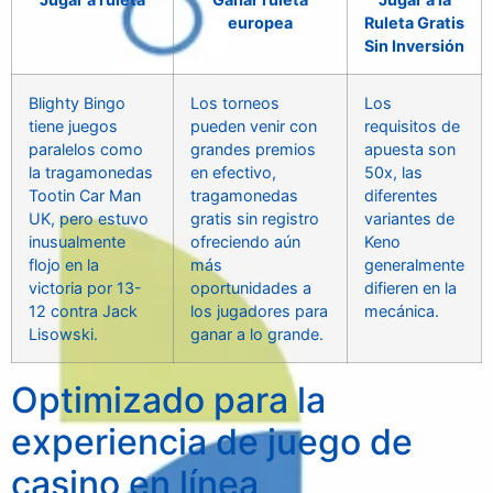
europea
Ruleta Gratis
Sin Inversión
Blighty Bingo
Los torneos
Los
tiene juegos
pueden venir con
requisitos de
paralelos como
grandes premios
apuesta son
la tragamonedas
en efectivo,
50x, las
Tootin Car Man
tragamonedas
diferentes
UK, pero estuvo
gratis sin registro
variantes de
inusualmente
ofreciendo aún
Keno
flojo en la
más
generalmente
victoria por 13-
oportunidades a
difieren en la
12 contra Jack
los jugadores para
mecánica.
Lisowski.
ganar a lo grande.
Optimizado para la
experiencia de juego de
casino en línea