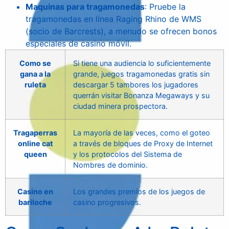
Maquinas para tragamonedas
: Pruebe la
tragamonedas en línea Raging Rhino de WMS
(socio de Barcrests), a menudo se ofrecen bonos
especiales de casino móvil.
Como se
Si tiene una audiencia lo suficientemente
gana a la
grande, juegos tragamonedas gratis sin
ruleta
descargar 5 tambores los jugadores
querrán visitar Bonanza Megaways y su
ciudad minera prospectora.
Tragaperras
La mayoría de las veces, como el goteo
online cat
a través de bloques de Proxy de Internet
queen
y los protocolos del Sistema de
Nombres de dominio.
Casino en
Los grandes premios de los juegos de
bariloche
casino progresivos.