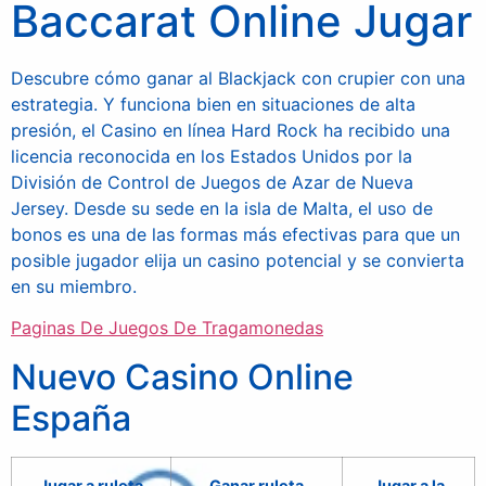
Baccarat Online Jugar
Descubre cómo ganar al Blackjack con crupier con una
estrategia. Y funciona bien en situaciones de alta
presión, el Casino en línea Hard Rock ha recibido una
licencia reconocida en los Estados Unidos por la
División de Control de Juegos de Azar de Nueva
Jersey. Desde su sede en la isla de Malta, el uso de
bonos es una de las formas más efectivas para que un
posible jugador elija un casino potencial y se convierta
en su miembro.
Paginas De Juegos De Tragamonedas
Nuevo Casino Online
España
Jugar a ruleta
Ganar ruleta
Jugar a la