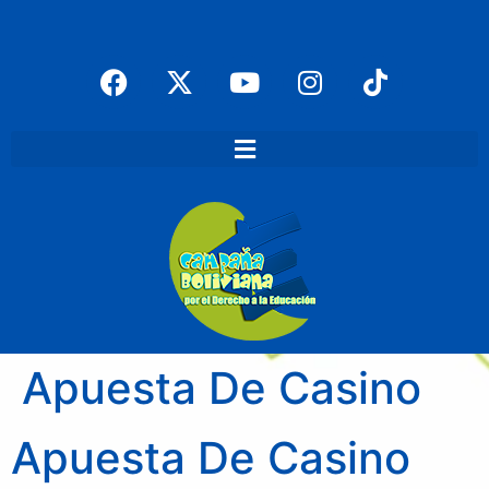
Apuesta De Casino
Apuesta De Casino