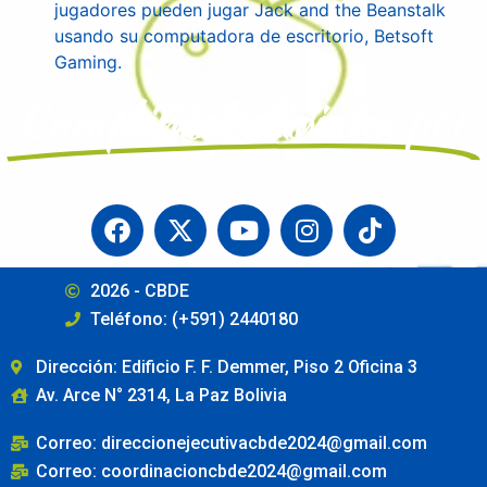
jugadores pueden jugar Jack and the Beanstalk
usando su computadora de escritorio, Betsoft
Gaming.
Campaña Boliviana por el Derecho a la Educación
2026 - CBDE
Teléfono: (+591) 2440180
Dirección: Edificio F. F. Demmer, Piso 2 Oficina 3
Av. Arce N° 2314, La Paz Bolivia
Correo: direccionejecutivacbde2024@gmail.com
Correo: coordinacioncbde2024@gmail.com