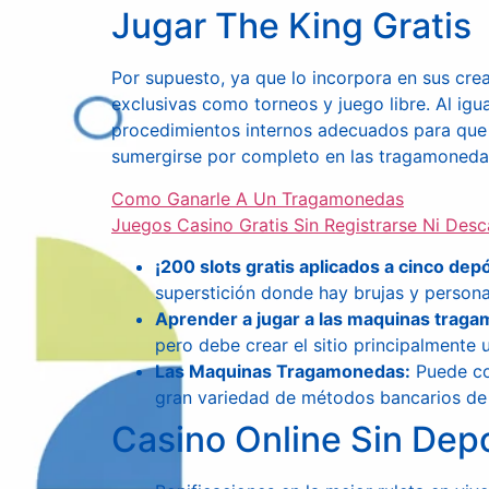
Jugar The King Gratis
Por supuesto, ya que lo incorpora en sus cre
exclusivas como torneos y juego libre. Al igu
procedimientos internos adecuados para que s
sumergirse por completo en las tragamonedas 
Como Ganarle A Un Tragamonedas
Juegos Casino Gratis Sin Registrarse Ni Desc
¡200 slots gratis aplicados a cinco depó
superstición donde hay brujas y person
Aprender a jugar a las maquinas trag
pero debe crear el sitio principalment
Las Maquinas Tragamonedas:
Puede col
gran variedad de métodos bancarios de 
Casino Online Sin Dep