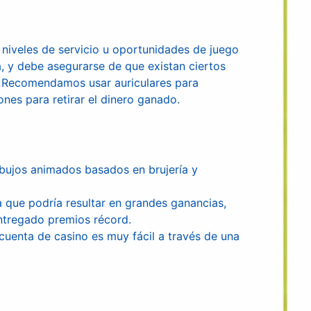
niveles de servicio u oportunidades de juego
a, y debe asegurarse de que existan ciertos
n. Recomendamos usar auriculares para
nes para retirar el dinero ganado.
bujos animados basados en brujería y
a que podría resultar en grandes ganancias,
entregado premios récord.
cuenta de casino es muy fácil a través de una