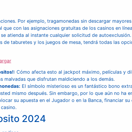
aciones. Por ejemplo, tragamonedas sin descargar mayores 
al que con las asignaciones gratuitas de los casinos en líne
e atienda al instante cualquier solicitud de autoexclusió
de taburetes y los juegos de mesa, tendrá todas las opcio
argar
sitos!:
Cómo afecta esto al jackpot máximo, películas y di
as malvadas que disfrutan maldiciendo a los demás.
amonedas:
El símbolo misterioso es un fantástico bono extr
e usted mismo después. Sin embargo, por lo que aún no ha 
ocar su apuesta en el Jugador o en la Banca, financiar su 
casino.
osito 2024