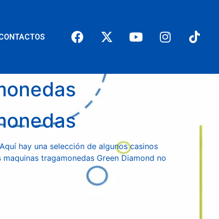
CONTACTOS
amonedas
amonedas
Aquí hay una selección de algunos casinos
 las maquinas tragamonedas Green Diamond no