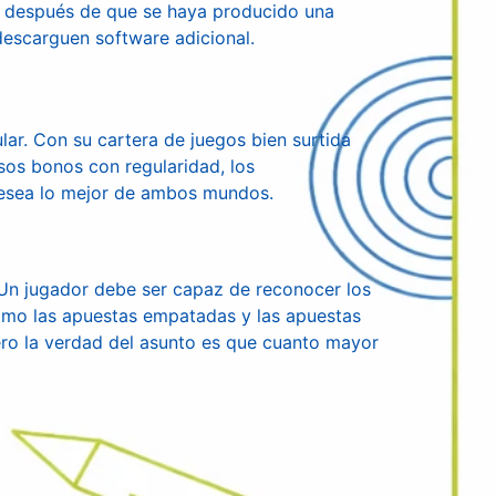
ro después de que se haya producido una
escarguen software adicional.
lar. Con su cartera de juegos bien surtida
os bonos con regularidad, los
 desea lo mejor de ambos mundos.
 Un jugador debe ser capaz de reconocer los
omo las apuestas empatadas y las apuestas
ero la verdad del asunto es que cuanto mayor