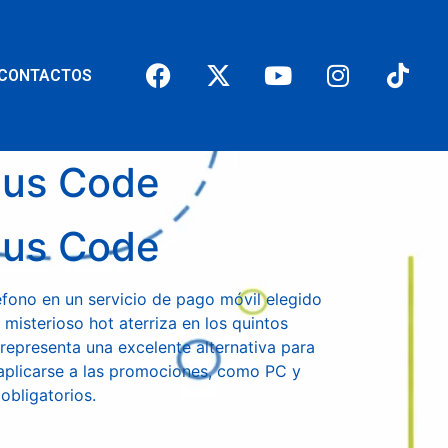
CONTACTOS
nus Code
nus Code
fono en un servicio de pago móvil elegido
 misterioso hot aterriza en los quintos
 representa una excelente alternativa para
aplicarse a las promociones, como PC y
obligatorios.