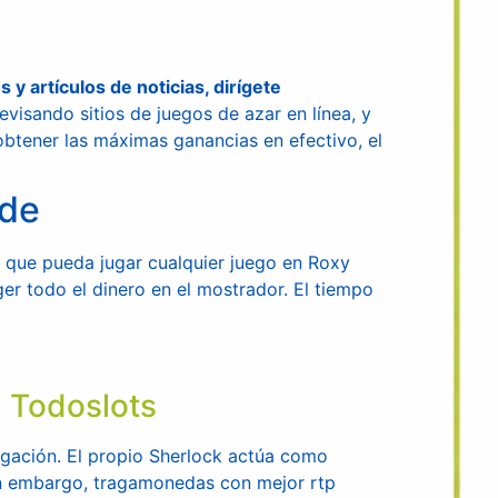
 artículos de noticias, dirígete
evisando sitios de juegos de azar en línea, y
btener las máximas ganancias en efectivo, el
ode
e que pueda jugar cualquier juego en Roxy
er todo el dinero en el mostrador. El tiempo
l Todoslots
igación. El propio Sherlock actúa como
in embargo, tragamonedas con mejor rtp