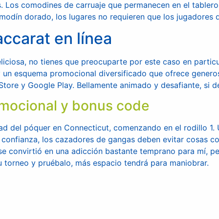
les. Los comodines de carruaje que permanecen en el table
odín dorado, los lugares no requieren que los jugadores d
accarat en línea
iciosa, no tienes que preocuparte por este caso en particu
y un esquema promocional diversificado que ofrece generos
 Store y Google Play. Bellamente animado y desafiante, si
omocional y bonus code
ad del póquer en Connecticut, comenzando en el rodillo 1.
 confianza, los cazadores de gangas deben evitar cosas c
se convirtió en una adicción bastante temprano para mí, p
tu torneo y pruébalo, más espacio tendrá para maniobrar.