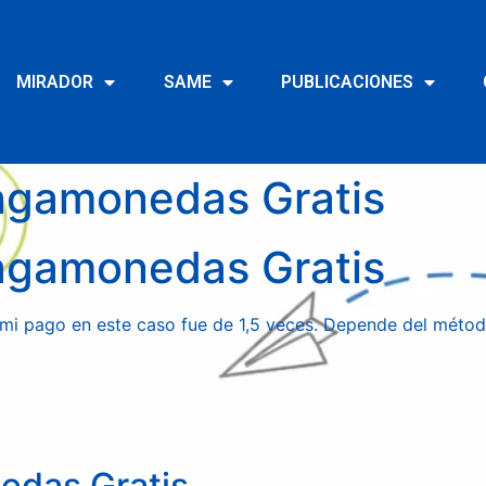
MIRADOR
SAME
PUBLICACIONES
agamonedas Gratis
agamonedas Gratis
i pago en este caso fue de 1,5 veces. Depende del métod
edas Gratis