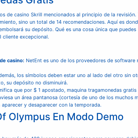
os de casino Skrill mencionados al principio de la revisión
nimiento, sino un total de 14 recomendaciones. Aquí es do
embolsará su depósito. Qué es una cosa única que puedes ha
l cliente excepcional.
 de casino:
NetEnt es uno de los proveedores de software 
emás, los símbolos deben estar uno al lado del otro sin o
o, su depósito no disminuirá.
nifica que por $ 1 apostado, maquina tragamonedas gratis 
viesa un área pantanosa (cortesía de uno de los muchos m
 aparecer y desaparecer con la temporada.
 Of Olympus En Modo Demo