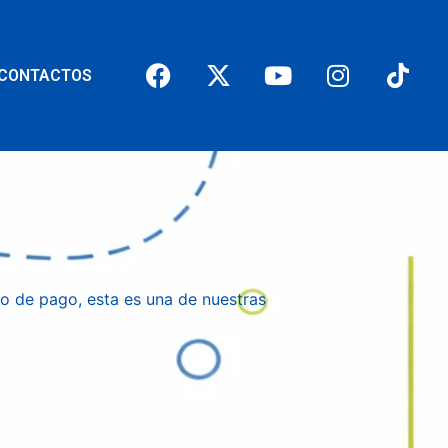
CONTACTOS
o de pago, esta es una de nuestras