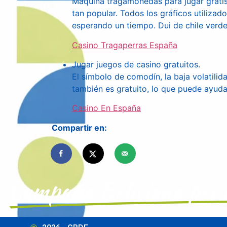
Maquina tragamonedas para jugar gratis
tan popular. Todos los gráficos utiliza
esperando un tiempo. Dui de chile verd
Casino Tragaperras España
Jugar juegos de casino gratuitos.
El símbolo de comodín, la baja volatili
también es gratuito, lo que puede ayud
Casino En España
Compartir en:
Campaña Boliviana por e